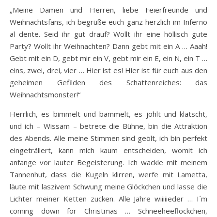
„Meine Damen und Herren, liebe Feierfreunde und
Weihnachtsfans, ich begrüße euch ganz herzlich im Inferno
al dente. Seid ihr gut drauf? Wollt ihr eine höllisch gute
Party? Wollt ihr Weihnachten? Dann gebt mit ein A … Aaah!
Gebt mit ein D, gebt mir ein V, gebt mir ein E, ein N, ein T …
eins, zwei, drei, vier … Hier ist es! Hier ist für euch aus den
geheimen Gefilden des Schattenreiches: das
Weihnachtsmonster!“
Herrlich, es bimmelt und bammelt, es johlt und klatscht,
und ich – Wissam – betrete die Bühne, bin die Attraktion
des Abends. Alle meine Stimmen sind geölt, ich bin perfekt
eingeträllert, kann mich kaum entscheiden, womit ich
anfange vor lauter Begeisterung. Ich wackle mit meinem
Tannenhut, dass die Kugeln klirren, werfe mit Lametta,
läute mit laszivem Schwung meine Glöckchen und lasse die
Lichter meiner Ketten zucken. Alle Jahre wiiiiieder … I´m
coming down for Christmas … Schneeheeflöckchen,