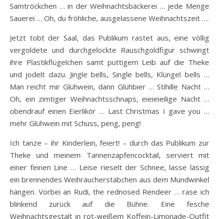
Samtröckchen … in der Weihnachtsbäckerei … jede Menge
Sauerei … Oh, du fröhliche, ausgelassene Weihnachtszeit ….
Jetzt tobt der Saal, das Publikum rastet aus, eine völlig
vergoldete und durchgelockte Rauschgoldfigur schwingt
ihre Plastikflügelchen samt puttigem Leib auf die Theke
und jodelt dazu. Jingle bells, Single bells, Klüngel bells …
Man reicht mir Glühwein, dann Glühbier … Stihille Nacht …
Oh, ein zimtiger Weihnachtsschnaps, eieieieilige Nacht …
obendrauf einen Eierlikör … Last Christmas I gave you …
mehr Glühwein mit Schuss, peng, peng!
Ich tanze – ihr Kinderlein, feiert! – durch das Publikum zur
Theke und meinem Tannenzapfencocktail, serviert mit
einer feinen Line … Leise rieselt der Schnee, lasse lässig
ein brennendes Weihräucherstäbchen aus dem Mundwinkel
hängen. Vorbei an Rudi, the rednosed Rendeer … rase ich
blinkend zurück auf die Bühne. Eine fesche
Weihnachtsgestalt in rot-weißem Koffein-Limonade-Outfit